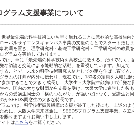
プログラム支援事業について
は、世界最先端の科学技術にいち早く触れることに意欲的な高校生向け
ローバルサイエンスキャンパス事業の支援のもとでスタート致し
事務局を置き、理学研究科・基礎工学研究科・工学研究科の教員
ログラムを実施しております。
ラムでは、単に「最先端の科学技術を高校生に教える」だけでなく
発な議論と交流による能動的な活動」を重視しています。加えて
することで、未来の科学技術研究人材としての芽を伸ばし育てる
グラムの評判が内外に伝わり、現在では、130名の定員を大幅に
ムに参加することで大きく成長し、大学生・大学院生顔負けの活発
生や、国内の大きな財団から支援を受け、大阪大学に進学した後
からの受講生同士の「横のつながり」が強いだけなく、受講生と
のがSEEDS同窓生の大きな特長です。
ログラムでは、科学技術振興機構の支援が終了した後にも、上述の
ために、大阪大学未来基金に「SEEDSプログラム支援事業」を
を賜りますようお願い申し上げます。
サイトは
こちら
をご覧ください。