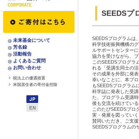
SEEDS
SEEDSプログラム
未来基金について
科学技術振興機構のグ
芳名録
ルサポートセンターに
活動報告
協力を受けながら、プ
よくあるご質問
このSEEDSプログ
お問い合わせ
れる「受講生同士の活
その成果を外部に発表
税法上の優遇措置
幸いなことに、本プロ
米国居住者の寄付金控除
もSEEDSプログラ
科学誌に発表した受講
た、プログラム受講時
後も交流を続けている
このたびSEEDSプ
実・発展を図っていく
賛同いただき、ご支援
SEEDSプログラムの