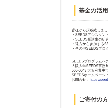
基金の活
皆様から頂戴致しまし
・SEEDSアシスタ
・SEEDS受講生の研
・遠方から参加するS
・その他SEEDSプ
SEEDSプログラム
大阪大学SEEDS事務
560-0043 大阪府
SEEDSホームページ
お問合せ：
https://seed
ご寄付の