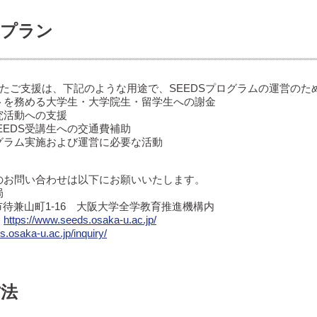
用プラン
たご支援は、下記のような用途で、SEEDSプログラムの運営のた
ントを務める大学生・大学院生・留学生への謝金
究活動への支援
EEDS受講生への交通費補助
ログラム実施および運営に必要な活動
へのお問い合わせは以下にお願いいたします。
局
豊中市待兼山町1-16 大阪大学全学教育推進機構内
：
https://www.seeds.osaka-u.ac.jp/
s.osaka-u.ac.jp/inquiry/
方法