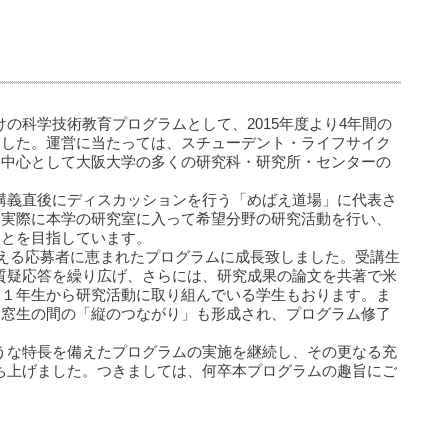
の科学技術教育プログラムとして、2015年度より4年間の
ました。運営に当たっては、スチューデント・ライフサイク
を中心として大阪大学の多くの研究科・研究所・センターの
、講義直後にディスカッションを行う「めばえ道場」に代表さ
、実際に本学の研究室に入って希望分野の研究活動を行い、
ことを目指しています。
超える応募者に恵まれたプログラムに成長致しました。受講生
な質疑応答を繰り広げ、さらには、研究成果の論文を共著で米
も１年生から研究活動に取り組んでいる学生もおります。ま
同窓生の間の「縦のつながり」も形成され、プログラム修了
ような特長を備えたプログラムの実施を継続し、その更なる充
立ち上げました。つきましては、何卒本プログラムの趣旨にご