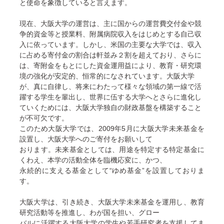
と使命を象徴していると言えます。
現在、大阪大学の運営は、主に国からの運営費交付金や競
争的資金等と授業料、附属病院収入をはじめとする自己収
入に依っています。しかし、米国の主要な大学では、収入
に占める寄付金の割合は軒並み２割を超えており、さらに
は、寄附金をもとにした資金運用益により、教育・研究環
境の強化が安定的、恒常的になされています。大阪大学
が、真に自律し、将来にわたって様々な領域の第一線で活
躍する学生を輩出し、世界に伍する大学へとさらに進化し
ていくためには、大阪大学独自の財政基盤を構築すること
が不可欠です。
このため大阪大学では、2009年5月に大阪大学未来基金を
設置し、大阪大学へのご寄付をお願いして
おります。未来基金としては、用途を特定する特定基金に
くわえ、本学の活動全体を臨機応変に、かつ、
永続的に支える基金として“ゆめ基金”を設置しておりま
す。
大阪大学は、引き続き、大阪大学未来基金を運用し、教育
研究活動等を推進し、わが国を担い、グロー
バルに活躍する大阪大学の学生や若手研究者を支援してま