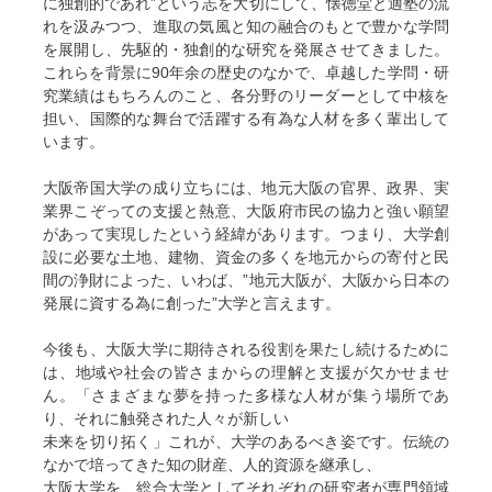
に独創的であれ”という志を大切にして、懐徳堂と適塾の流
れを汲みつつ、進取の気風と知の融合のもとで豊かな学問
を展開し、先駆的・独創的な研究を発展させてきました。
これらを背景に90年余の歴史のなかで、卓越した学問・研
究業績はもちろんのこと、各分野のリーダーとして中核を
担い、国際的な舞台で活躍する有為な人材を多く輩出して
います。
大阪帝国大学の成り立ちには、地元大阪の官界、政界、実
業界こぞっての支援と熱意、大阪府市民の協力と強い願望
があって実現したという経緯があります。つまり、大学創
設に必要な土地、建物、資金の多くを地元からの寄付と民
間の浄財によった、いわば、”地元大阪が、大阪から日本の
発展に資する為に創った”大学と言えます。
今後も、大阪大学に期待される役割を果たし続けるために
は、地域や社会の皆さまからの理解と支援が欠かせませ
ん。「さまざまな夢を持った多様な人材が集う場所であ
り、それに触発された人々が新しい
未来を切り拓く」これが、大学のあるべき姿です。伝統の
なかで培ってきた知の財産、人的資源を継承し、
大阪大学を、総合大学としてそれぞれの研究者が専門領域