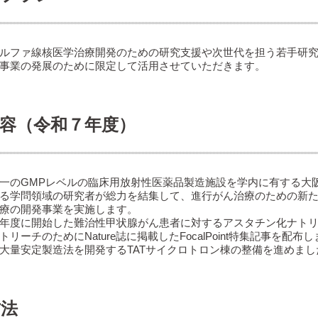
ルファ線核医学治療開発のための研究支援や次世代を担う若手研究
事業の発展のために限定して活用させていただきます。
容（令和７年度）
のGMPレベルの臨床用放射性医薬品製造施設を学内に有する大
る学問領域の研究者が総力を結集して、進行がん治療のための新
療の開発事業を実施します。
に開始した難治性甲状腺がん患者に対するアスタチン化ナトリウム薬剤
ーチのためにNature誌に掲載したFocalPoint特集記事を配布
量安定製造法を開発するTATサイクロトロン棟の整備を進めまし
方法