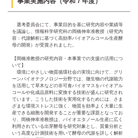
事業実施内容（令和７年度）
選考委員会にて、事業目的を基に研究内容や業績等
を議論し、情報科学研究科の岡橋伸幸准教授（研究内
容：代謝解析に基づく高効率バイオアルコール生産酵
母の開発）が受賞されました。
【岡橋准教授の研究内容・本事業での支援の活用につ
いて】
環境にやさしい物質循環社会の実現に向けて、グリ
ーンバイオテクノロジー分野では、微生物の代謝能力
を活用して草木などの非可食バイオマスをバイオアル
コールや化成品原料に変換する技術が盛んに研究され
ています。こうした技術を実用化するためには、さま
ざまな環境ストレスに強く、物質を効率よく大量に生
産できる細胞を開発することが重要な課題となってお
り、岡橋伸幸准教授は、バイオエタノール生産に広く
利用されている出芽酵母を研究対象とし、質量分析と
いう高度な計測技術を用いて酵母の代謝を詳しく解析