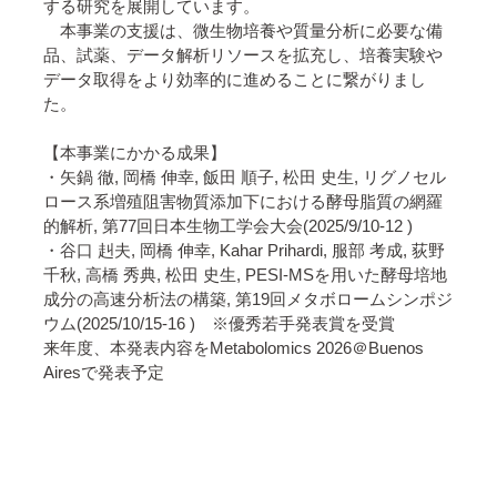
する研究を展開しています。
本事業の支援は、微生物培養や質量分析に必要な備
品、試薬、データ解析リソースを拡充し、培養実験や
データ取得をより効率的に進めることに繋がりまし
た。
【本事業にかかる成果】
・矢鍋 徹, 岡橋 伸幸, 飯田 順子, 松田 史生, リグノセル
ロース系増殖阻害物質添加下における酵母脂質の網羅
的解析, 第77回日本生物工学会大会(2025/9/10-12 )
・谷口 赳夫, 岡橋 伸幸, Kahar Prihardi, 服部 考成, 荻野
千秋, 高橋 秀典, 松田 史生, PESI-MSを用いた酵母培地
成分の高速分析法の構築, 第19回メタボロームシンポジ
ウム(2025/10/15-16 ) ※優秀若手発表賞を受賞
来年度、本発表内容をMetabolomics 2026＠Buenos
Airesで発表予定