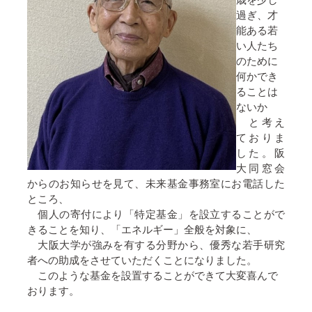
過ぎ、才
能ある若
い人たち
のために
何かでき
ることは
ないか
と考え
ておりま
した。阪
大同窓会
からのお知らせを見て、未来基金事務室にお電話した
ところ、
個人の寄付により「特定基金」を設立することがで
きることを知り、「エネルギー」全般を対象に、
大阪大学が強みを有する分野から、優秀な若手研究
者への助成をさせていただくことになりました。
このような基金を設置することができて大変喜んで
おります。