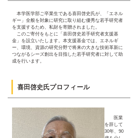
本学医学部ご卒業生である喜田啓史氏が、「エネル
ギー」全般を対象に研究に取り組む優秀な若手研究者
を支援するため、私財を寄贈されました。
このご寄付をもとに「喜田啓史若手研究者支援基
金」を設立いたします。本支援基金では、エネルギ
ー、環境、資源の研究分野で将来の大きな技術革新に
つながるシーズ創出を目指した若手研究者に対して助
成を行います。
喜田啓史氏プロフィール
医業
を辞して
30年、90
歳を少し